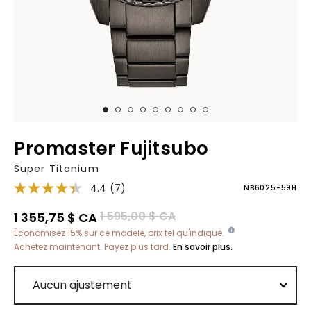
Promaster Fujitsubo
Super Titanium
4.4
(7)
NB6025-59H
Prix réduit de
à
1 595,00 $ CA
1 355,75 $ CA
Économisez 15% sur ce modèle, prix tel qu'indiqué.
Achetez maintenant. Payez plus tard.
En savoir plus.