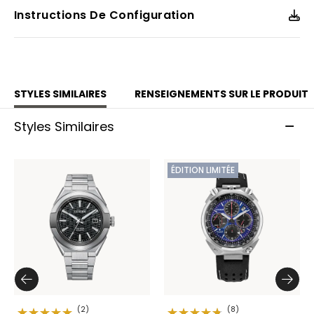
couronne vissée et elle est hydrorésistante jusqu’à
Instructions De Configuration
200 mètres. Numéro du calibre : 9051.
Modèle #:
NB6025-59H
STYLES SIMILAIRES
RENSEIGNEMENTS SUR LE PRODUIT
Styles Similaires
ÉDITION LIMITÉE
(2)
(8)