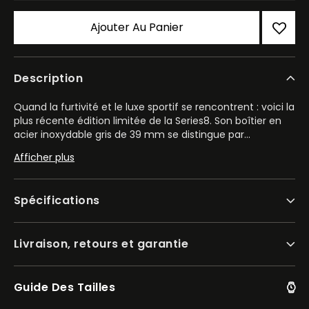
Ajouter Au Panier
Description
Quand la furtivité et le luxe sportif se rencontrent : voici la
plus récente édition limitée de la Series8. Son boîtier en
acier inoxydable gris de 39 mm se distingue par
...
sa lunette octogonale et ses facettes bien définies,
Afficher plus
rehaussé d’accents aux teintes or jaune sur les protège-
couronnes et le pourtour intérieur de la lunette pour un
contraste raffiné. Hydrorésistante jusqu’à 100 mètres et
Spécifications
capable d’affronter des champs magnétiques allant
jusqu’à 16 000 A/m, la montre est alimentée par un
mouvement automatique de calibre 9051 haute
Livraison, retours et garantie
performance. Visible par un fond de boîtier transparent à
verre en saphir, le mouvement bat à 28 800 v/h avec une
précision de +20/-10 secondes par jour, assurant une
fiabilité quotidienne exemplaire.
Guide Des Tailles