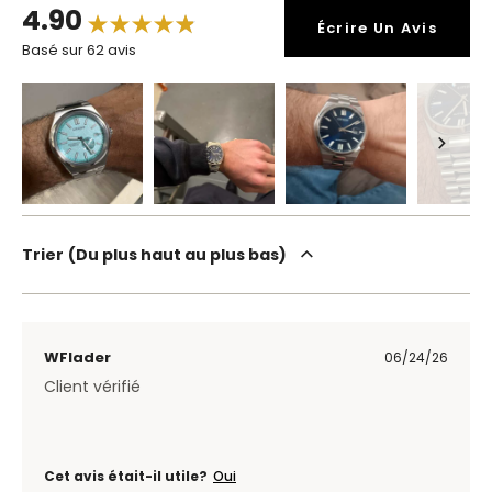
4.90
Écrire Un Avis
Basé sur 62 avis
Trier
Du plus haut au plus bas
WFlader
06/24/26
Client vérifié
Cet avis était-il utile?
Oui