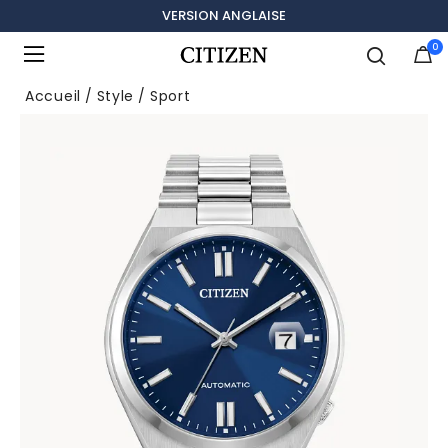
VERSION ANGLAISE
0
Ajouté à
Gérer la liste
Accueil
Style
Sport