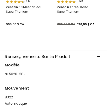
(4)
(42)
Zenshin 60 Mechanical
Zenshin Three-hand
Super Titanium
Super Titanium
Prix réduit de
à
995,00 $ CA
795,00 $ CA
636,00 $ CA
Renseignements Sur Le Produit
Modèle
NK5020-58P
Mouvement
8322
Automatique