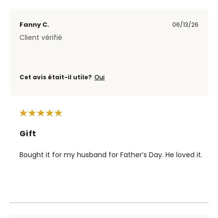
Fanny C.
06/13/26
Client vérifié
Cet avis était-il utile?
Oui
Gift
Bought it for my husband for Father’s Day. He loved it.