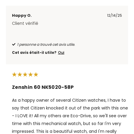
Happy O.
12/14/25
Client vérifié
1 personne a trouvé cet avis utile.
Cet avis était-il utile?
Oui
Zenshin 60 NK5020-58P
As a happy owner of several Citizen watches, I have to
say that Citizen knocked it out of the park with this one
- I LOVE it! All my others are Eco-Drive, so we'll see over
time with this mechanical watch, but so far I'm very
impressed. This is a beautiful watch, and I'm really