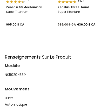
(4)
(42)
Zenshin 60 Mechanical
Zenshin Three-hand
Super Titanium
Super Titanium
Prix réduit de
à
995,00 $ CA
795,00 $ CA
636,00 $ CA
Renseignements Sur Le Produit
Modèle
NK5020-58P
Mouvement
8322
Automatique