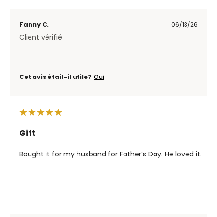
Fanny C.
06/13/26
Client vérifié
Cet avis était-il utile?
Oui
Gift
Bought it for my husband for Father’s Day. He loved it.