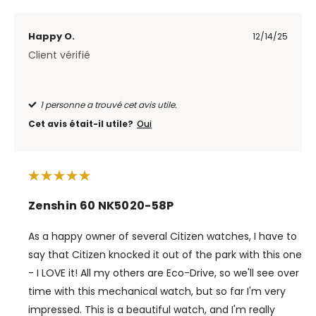
Happy O.
12/14/25
Client vérifié
1 personne a trouvé cet avis utile.
Cet avis était-il utile?
Oui
Zenshin 60 NK5020-58P
As a happy owner of several Citizen watches, I have to
say that Citizen knocked it out of the park with this one
- I LOVE it! All my others are Eco-Drive, so we'll see over
time with this mechanical watch, but so far I'm very
impressed. This is a beautiful watch, and I'm really