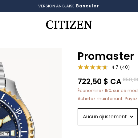
Détails
LIVRAISON GRATUITE, RETOURS SANS FRAIS
Ajouté à
Gérer la liste
Promaster 
4.7
(40)
Prix r
850,0
722,50 $ CA
Économisez 15% sur ce modèl
Achetez maintenant. Payez 