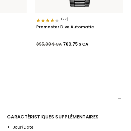
(22)
Promaster Dive Automatic
Prix réduit de
à
895,00 $ CA
760,75 $ CA
CARACTÉRISTIQUES SUPPLÉMENTAIRES
Jour/Date