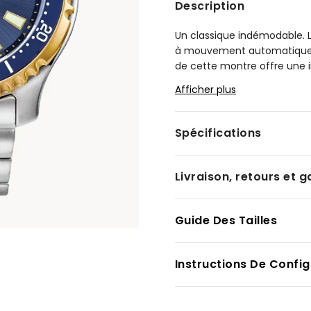
Description
Un classique indémodable.
à mouvement automatique n
de cette montre offre une im
été lancée en 1989, au gra
Afficher plus
de montres. Ce modèle se c
saphir antireflet ainsi que 
argent et or. La lunette rot
Spécifications
aluminium facilitant la mani
marqueurs luminescents. Ce
jusqu’à 200 mètres, est conf
Livraison, retours et g
de collection exclusif en fo
Modèle #:
NY0154-51L
Guide Des Tailles
Instructions De Config