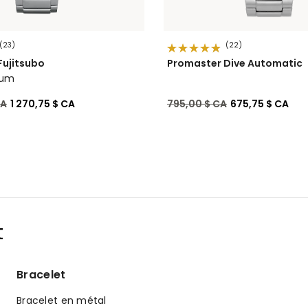
(23)
(22)
Fujitsubo
Promaster Dive Automatic
ium
de
à
Prix réduit de
à
CA
1 270,75 $ CA
795,00 $ CA
675,75 $ CA
t
Bracelet
Bracelet en métal