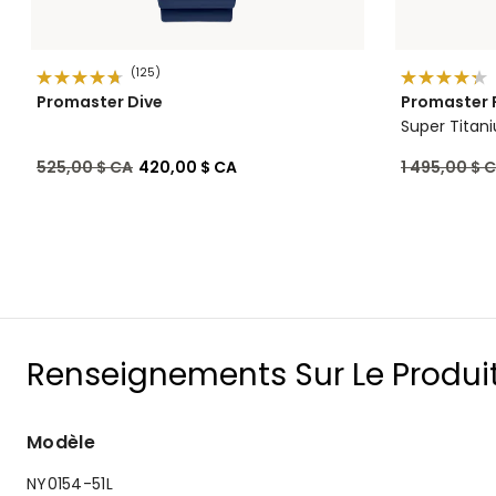
(125)
Promaster Dive
Promaster 
Super Titan
Prix réduit de
à
Prix réduit 
525,00 $ CA
420,00 $ CA
1 495,00 $ 
Renseignements Sur Le Produi
Modèle
NY0154-51L