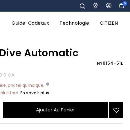
0
Guide-Cadeaux
Technologie
CITIZEN
Dive Automatic
NY0154-51L
éduit de
à
0 $ CA
e, prix tel qu'indiqué.
plus tard.
En savoir plus.
Ajouter Au Panier