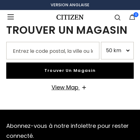
VERSION ANGLAISE
0
Ajouté à
Gérer la liste
TROUVER UN MAGASIN
Trouver Un Magasin
View Map
Abonnez-vous à notre infolettre pour rester
connecté.