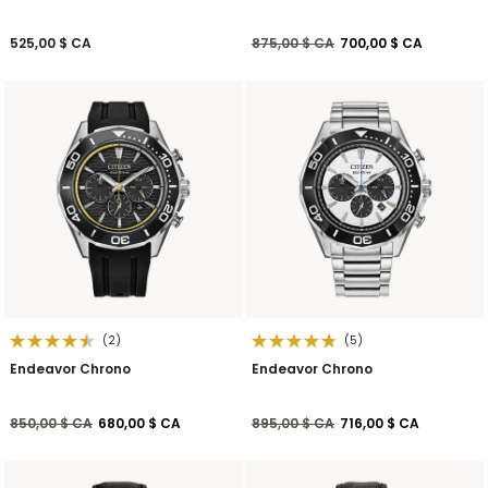
Prix réduit de
à
525,00 $ CA
875,00 $ CA
700,00 $ CA
(2)
(5)
Endeavor Chrono
Endeavor Chrono
Prix réduit de
à
Prix réduit de
à
850,00 $ CA
680,00 $ CA
895,00 $ CA
716,00 $ CA