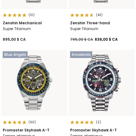
(10)
(43)
Zenshin Mechanical
Zenshin Three-hand
Super Titanium
Super Titanium
Prix réduit de
à
895,00 $ CA
795,00 $ CA
636,00 $ CA
Blue Angels
Snowbirds
(60)
(2)
Promaster Skyhawk A-T
Promaster Skyhawk A-T
Temps atomique
Temps atomique