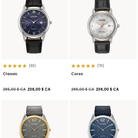
(33)
(70)
Classic
Corso
Prix réduit de
à
Prix réduit de
à
295,00 $ CA
236,00 $ CA
295,00 $ CA
236,00 $ CA