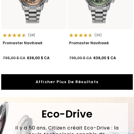
(24)
(20)
Promaster Navihawk
Promaster Navihawk
Prix réduit de
à
Prix réduit de
à
795,00 $ CA
636,00 $ CA
795,00 $ CA
636,00 $ CA
Afficher Plus De Résultats
Eco-Drive
Il y a 50 ans, Citizen créait Eco-Drive : la