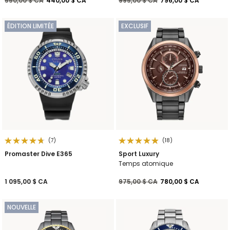
550,00 $ CA
440,00 $ CA
995,00 $ CA
796,00 $ CA
ÉDITION LIMITÉE
EXCLUSIF
(7)
(18)
Promaster Dive E365
Sport Luxury
Temps atomique
Prix réduit de
à
1 095,00 $ CA
975,00 $ CA
780,00 $ CA
NOUVELLE