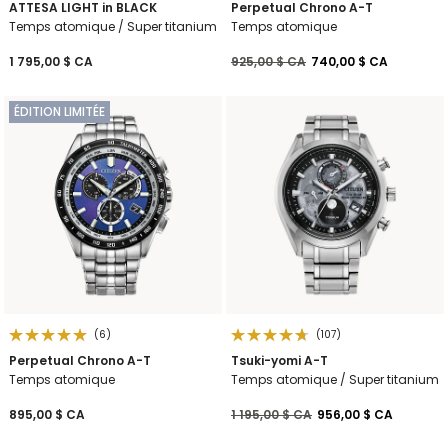
ATTESA LIGHT in BLACK
Perpetual Chrono A-T
Temps atomique / Super titanium
Temps atomique
Prix réduit de
à
1 795,00 $ CA
925,00 $ CA
740,00 $ CA
ÉDITION LIMITÉE
(6)
(107)
Perpetual Chrono A-T
Tsuki-yomi A-T
Temps atomique
Temps atomique / Super titanium
Prix réduit de
à
895,00 $ CA
1 195,00 $ CA
956,00 $ CA