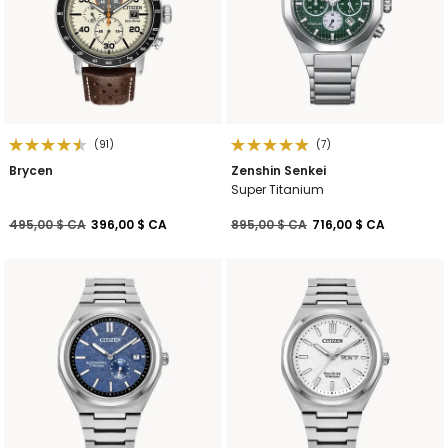
(91)
(7)
Brycen
Zenshin Senkei
Super Titanium
Prix réduit de
à
Prix réduit de
à
495,00 $ CA
396,00 $ CA
895,00 $ CA
716,00 $ CA