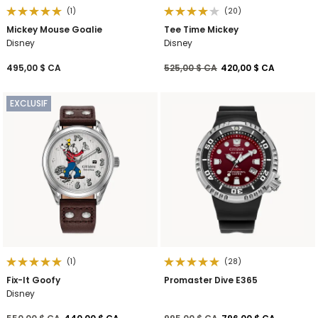
(1)
(20)
Mickey Mouse Goalie
Tee Time Mickey
Disney
Disney
Prix réduit de
à
495,00 $ CA
525,00 $ CA
420,00 $ CA
EXCLUSIF
(1)
(28)
Fix-It Goofy
Promaster Dive E365
Disney
Prix réduit de
à
Prix réduit de
à