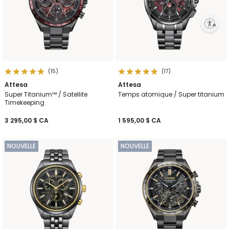
Enable accessibility
(15)
(17)
Attesa
Attesa
Super Titanium™ / Satellite
Temps atomique / Super titanium
Timekeeping
3 295,00 $ CA
1 595,00 $ CA
NOUVELLE
NOUVELLE