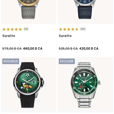
(8)
(51)
Suratto
Suratto
Prix réduit de
à
Prix réduit de
à
575,00 $ CA
460,00 $ CA
525,00 $ CA
420,00 $ CA
NOUVELLE
EXCLUSIF