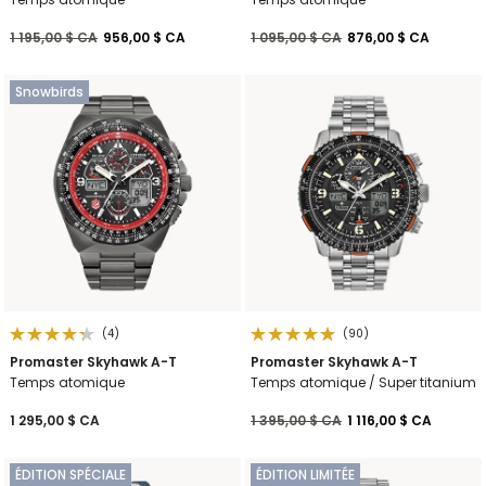
Prix réduit de
à
Prix réduit de
à
1 195,00 $ CA
956,00 $ CA
1 095,00 $ CA
876,00 $ CA
Snowbirds
(4)
(90)
Promaster Skyhawk A-T
Promaster Skyhawk A-T
Temps atomique
Temps atomique / Super titanium
Prix réduit de
à
1 295,00 $ CA
1 395,00 $ CA
1 116,00 $ CA
ÉDITION SPÉCIALE
ÉDITION LIMITÉE