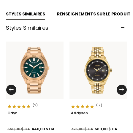
STYLES SIMILAIRES
RENSEIGNEMENTS SUR LE PRODUIT
Styles Similaires
(2)
(12)
Odyn
Addysen
Prix réduit de
à
Prix réduit de
à
550,00 $ CA
440,00 $ CA
725,00 $ CA
580,00 $ CA