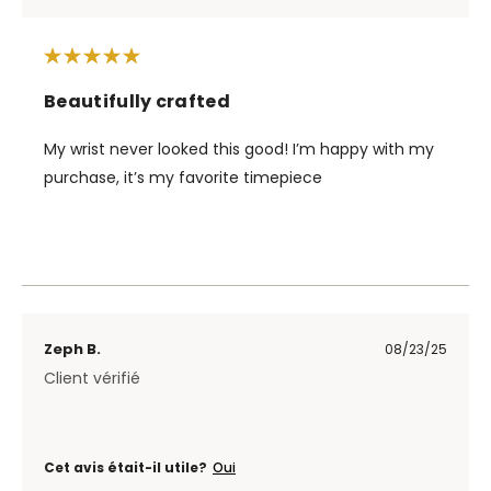
Beautifully crafted
My wrist never looked this good! I’m happy with my
purchase, it’s my favorite timepiece
Zeph B.
08/23/25
Client vérifié
Cet avis était-il utile?
Oui