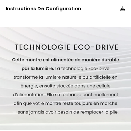
formes. N’a jamais besoin de pile. Numéro du calibre : E111.
Hydrorésistante jusqu’à 100 mètres.
Instructions De Configuration
Modèle #:
BM7662-59L