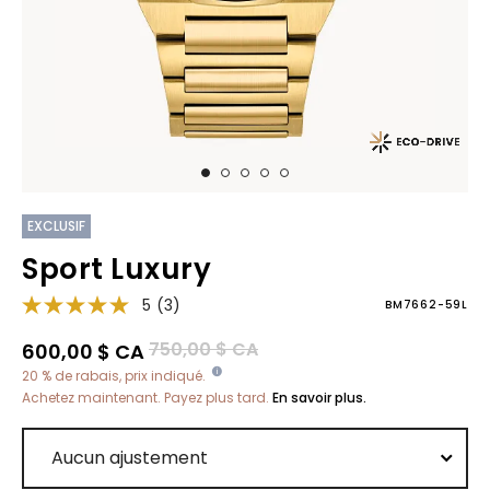
EXCLUSIF
Sport Luxury
5
(3)
BM7662-59L
Prix réduit de
à
750,00 $ CA
600,00 $ CA
20 % de rabais, prix indiqué.
Achetez maintenant. Payez plus tard.
En savoir plus.