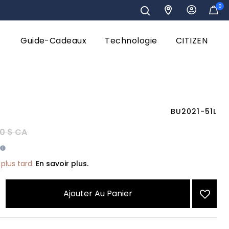
0
Guide-Cadeaux
Technologie
CITIZEN
BU2021-51L
éduit de
à
0 $ CA
plus tard.
En savoir plus.
Ajouter Au Panier