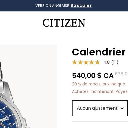
Basculer
Détails
LIVRAISON GRATUITE, RETOURS SANS FRAIS
VERSION ANGLAISE
Ajouté à
Gérer la liste
Calendrier
4.8
(111)
Prix r
675,0
540,00 $ CA
20 % de rabais, prix indiqué.
Achetez maintenant. Payez 