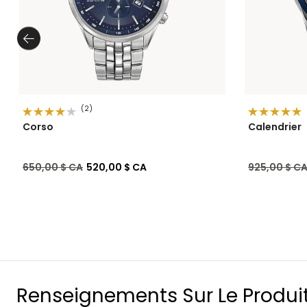
(2)
Corso
Calendrier
Prix réduit de
à
Prix réduit 
650,00 $ CA
520,00 $ CA
925,00 $ C
Renseignements Sur Le Produi