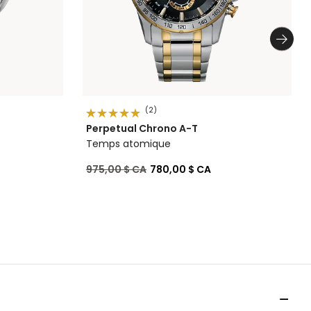
(2)
Perpetual Chrono A-T
Temps atomique
Prix réduit de
à
975,00 $ CA
780,00 $ CA