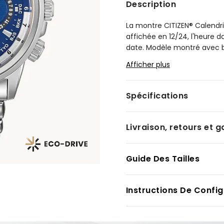
Description
La montre CITIZEN® Calendri
affichée en 12/24, l'heure d
date. Modèle montré avec bo
Afficher plus
Modèle #:
BU2021-51L
Spécifications
Livraison, retours et g
Guide Des Tailles
Instructions De Config