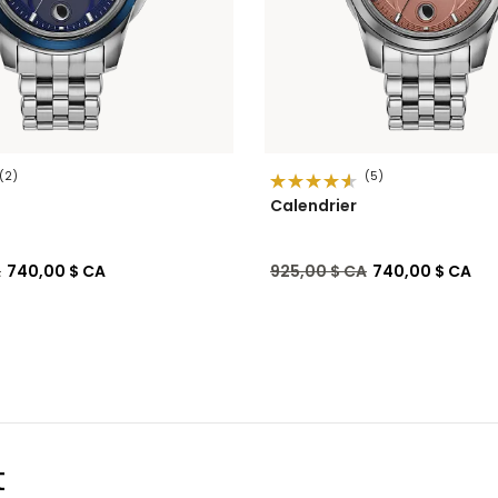
(2)
(5)
Calendrier
de
à
Prix réduit de
à
A
740,00 $ CA
925,00 $ CA
740,00 $ CA
t