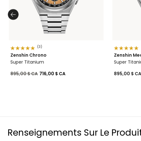
(3)
Zenshin Chrono
Zenshin Me
Super Titanium
Super Titan
Prix réduit de
à
895,00 $ CA
716,00 $ CA
895,00 $ C
Renseignements Sur Le Produi