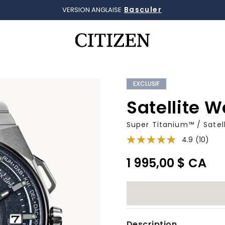
Basculer
VERSION ANGLAISE
Ajouté à
Gérer la liste
EXCLUSIF
Satellite 
Super Titanium™ / Satel
4.9
(10)
1 995,00 $ CA
Description