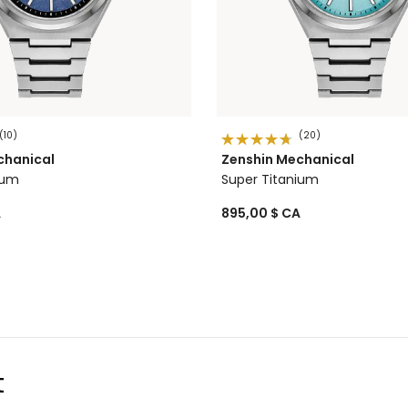
(10)
(20)
chanical
Zenshin Mechanical
ium
Super Titanium
A
895,00 $ CA
t