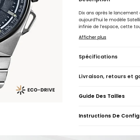
Dix ans après le lancement 
aujourd’hui le modèle Satellit
infinie de l’espace, cette to
réception des signaux de nav
Afficher plus
distingue par une structure
bracelet en Super Titanium™
confèrent une allure sportiv
Spécifications
borde un cadran d’inspiratio
nombreuses caractéristique
Livraison, retours et g
La montre Satellite Wave 
système d’horlogerie par sat
peine trois secondes), l’heu
Guide Des Tailles
indicateur d’heure avancée,
de lumière, ainsi qu’un indi
Instructions De Config
Numéro du calibre : F150.
Modèle #:
CC3097-52E