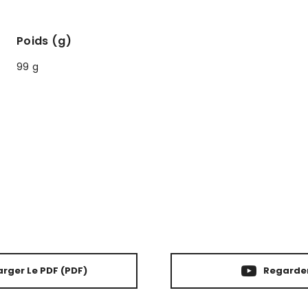
Poids (g)
99 g
rger Le PDF
(PDF)
Regarder